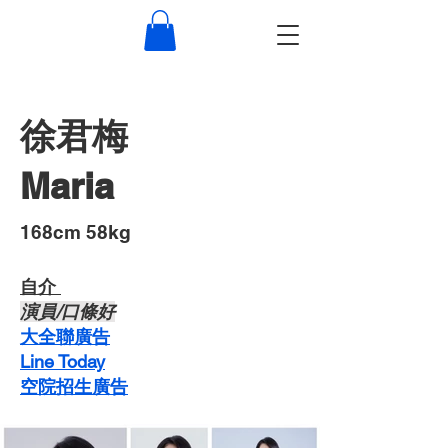
徐君梅
Maria
​168cm 58kg
自介 ​
​演員/口條好
​大全聯廣告
Line Today
空院招生廣告