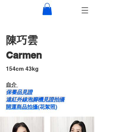
陳巧雲
Carmen
​154cm 43kg
自介 ​
保養品見證
遠紅外線泡腳機見證拍攝
開運商品拍攝
​(花絮照)