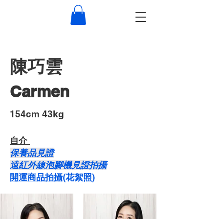
陳巧雲
Carmen
​154cm 43kg
自介 ​
保養品見證
遠紅外線泡腳機見證拍攝
開運商品拍攝
​(花絮照)