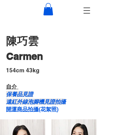
陳巧雲
Carmen
​154cm 43kg
自介 ​
保養品見證
遠紅外線泡腳機見證拍攝
開運商品拍攝
​(花絮照)