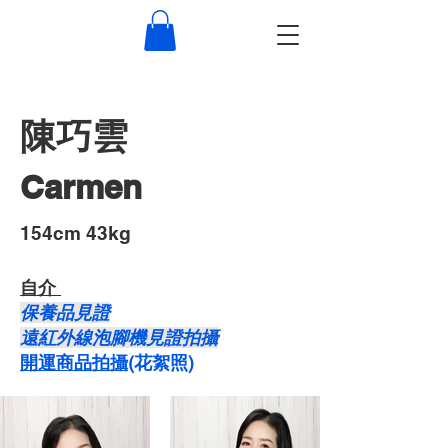
陳巧雲
Carmen
​154cm 43kg
自介 ​
保養品見證
遠紅外線泡腳機見證拍攝
開運商品拍攝
​(花絮照)