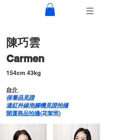
陳巧雲
Carmen
​154cm 43kg
自介 ​
保養品見證
遠紅外線泡腳機見證拍攝
開運商品拍攝
​(花絮照)