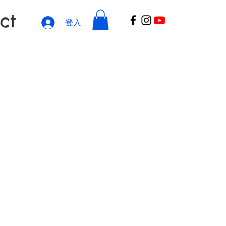
ct
登入