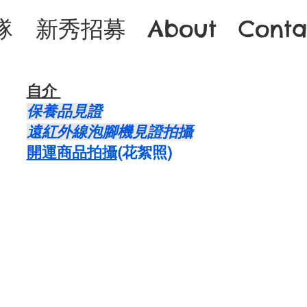
隊
新秀招募
About
Conta
自介 ​
保養品見證
遠紅外線泡腳機見證拍攝
開運商品拍攝
​(花絮照)