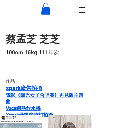
蔡孟芝 芝芝
100cm 16kg 111年次
作品
xpark廣告拍攝
電影《陽光女子合唱團》再見版主題
曲
Voca瞬熱飲水機
Xpark母親節特輯拍攝