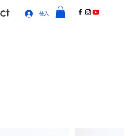
ct
登入