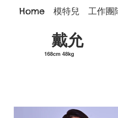
Home
模特兒
工作團
戴允
​168cm 48kg