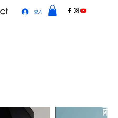
ct
登入