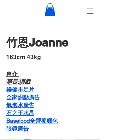
竹恩Joanne
​163cm 43kg
自介 ​
​專長:演戲
​鎂健步足片
全家甜點廣告
​氣泡水廣告
石之王水晶
Basefood全營養麵包
​眼鏡廣告