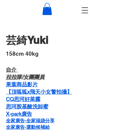
芸綺Yuki
​158cm 40kg
自介 ​
​拉拉隊/女團團員
果葉商品影片
【頂呱呱x飛天小女警拍攝】
CQ思珂好萊霧
思珂胺基酸洗卸蜜
​X-park廣告
全家廣告-全家福袋分享
全家廣告-運動候補給