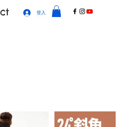
ct
登入