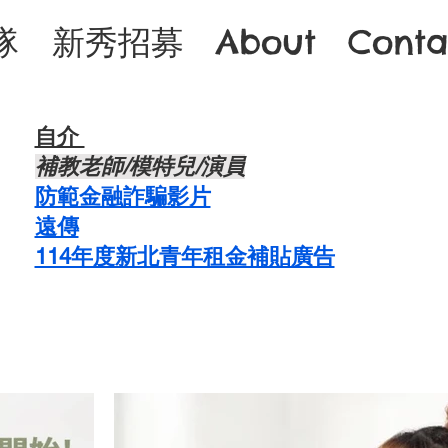
隊
新秀招募
About
Conta
自介 ​
補教老師/模特兒/演員​
防範金融詐騙影片
遠傳
114年度新北青年租金補貼廣告