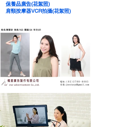
保養品廣告(花絮照)
肩頸按摩器VCR拍攝(花絮照)