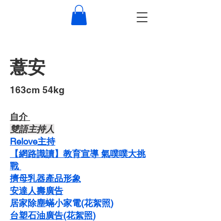
薏安
​163cm 54kg
自介 ​
​雙語主持人
Relove主持
【網路識讀】教育宣導 氣噗噗大挑
戰
​擠母乳器產品形象
​安達人壽廣告
居家除塵蟎小家電(花絮照)
​台塑石油廣告(花絮照)