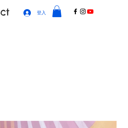
ct
登入