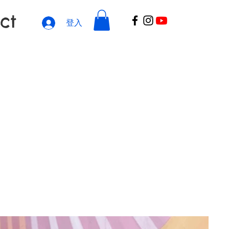
ct
登入