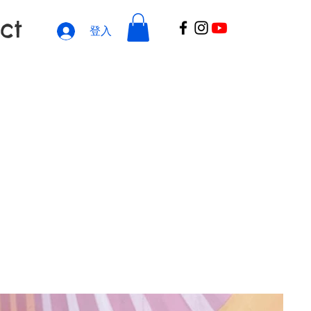
ct
登入