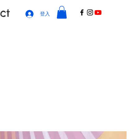
ct
登入