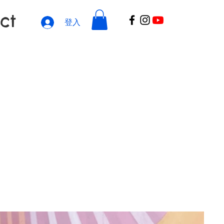
ct
登入