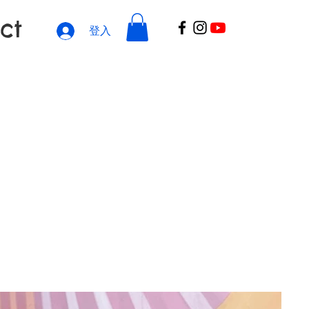
ct
登入