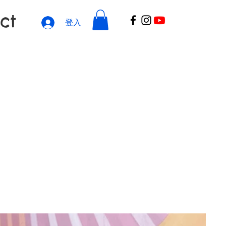
ct
登入