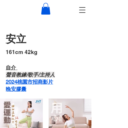
安立
​161cm 42kg
自介 ​
​聲音教練/歌手/主持人
2024桃園市招商影片
晚安膠囊