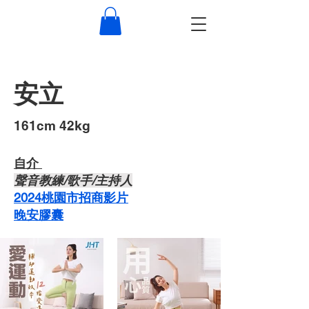
安立
​161cm 42kg
自介 ​
​聲音教練/歌手/主持人
2024桃園市招商影片
晚安膠囊