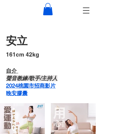
安立
​161cm 42kg
自介 ​
​聲音教練/歌手/主持人
2024桃園市招商影片
晚安膠囊