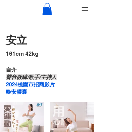
安立
​161cm 42kg
自介 ​
​聲音教練/歌手/主持人
2024桃園市招商影片
晚安膠囊