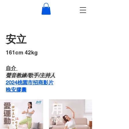
安立
​161cm 42kg
自介 ​
​聲音教練/歌手/主持人
2024桃園市招商影片
晚安膠囊