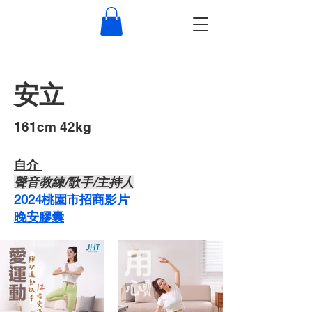
安立
​161cm 42kg
自介 ​
​聲音教練/歌手/主持人
2024桃園市招商影片
晚安膠囊