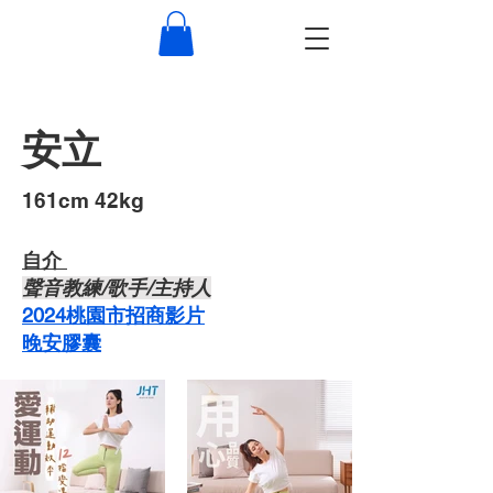
安立
​161cm 42kg
自介 ​
​聲音教練/歌手/主持人
2024桃園市招商影片
晚安膠囊