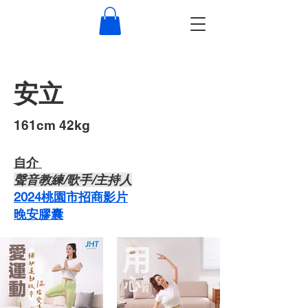
安立
​161cm 42kg
自介 ​
​聲音教練/歌手/主持人
2024桃園市招商影片
晚安膠囊