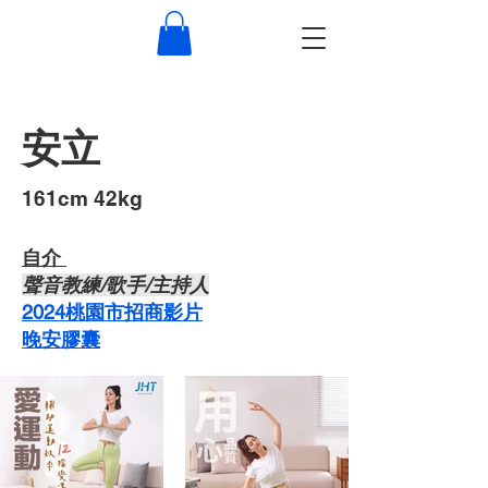
安立
​161cm 42kg
自介 ​
​聲音教練/歌手/主持人
2024桃園市招商影片
晚安膠囊