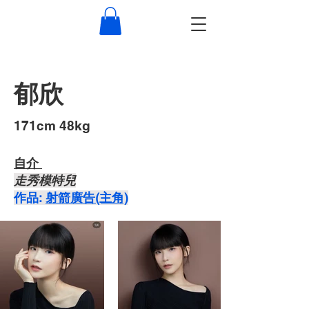
郁欣
​171cm 48kg
自介 ​
走秀模特兒
​作品:
射箭廣告(主角)