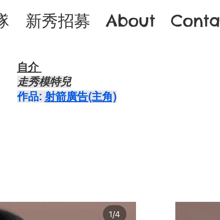
隊
新秀招募
About
Conta
自介 ​
走秀模特兒
​作品:
射箭廣告(主角)