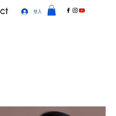
ct
登入