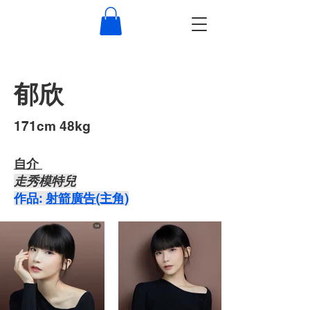
郁欣
​171cm 48kg
自介 ​
走秀模特兒
​作品:
射箭廣告(主角)