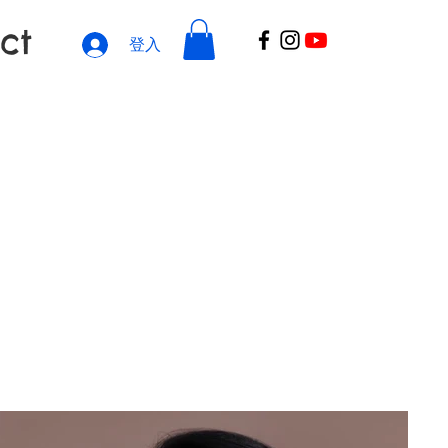
ct
登入