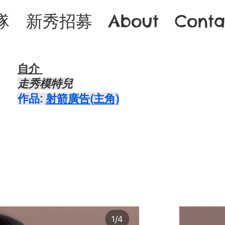
隊
新秀招募
About
Conta
自介 ​
走秀模特兒
​作品:
射箭廣告(主角)