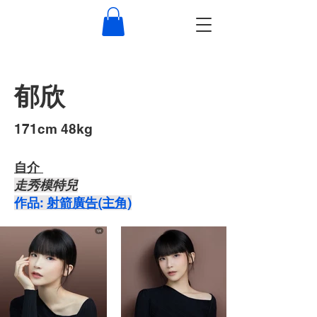
郁欣
​171cm 48kg
自介 ​
走秀模特兒
​作品:
射箭廣告(主角)