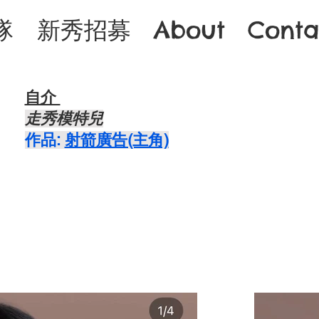
隊
新秀招募
About
Conta
自介 ​
走秀模特兒
​作品:
射箭廣告(主角)