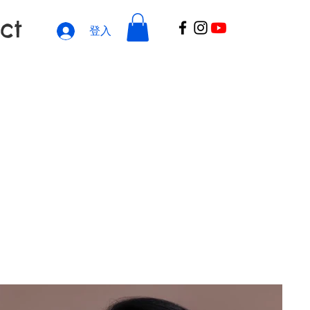
ct
登入