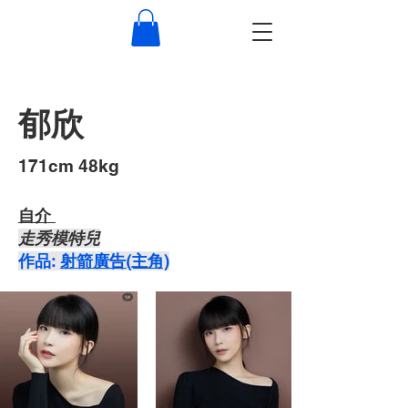
郁欣
​171cm 48kg
自介 ​
走秀模特兒
​作品:
射箭廣告(主角)