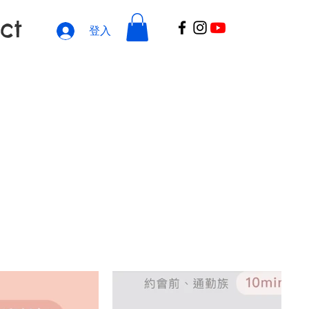
ct
登入