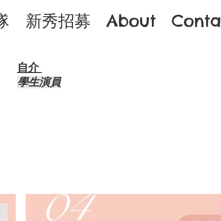
隊
新秀招募
About
Conta
自介 ​
​學生演員