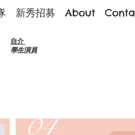
隊
新秀招募
About
Conta
自介 ​
​學生演員