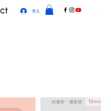
ct
登入