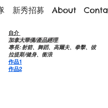
隊
新秀招募
About
Conta
自介 ​
​加拿大華僑/產品經理
專長: 射箭、舞蹈、高爾夫、拳擊、彼
拉提斯/健身、衝浪
作品1
​作品2