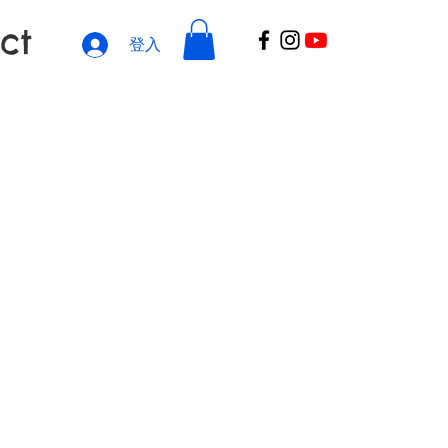
ct
登入