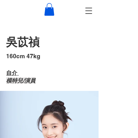
吳苡禎
​160cm 47kg
自介 ​
​模特兒/演員