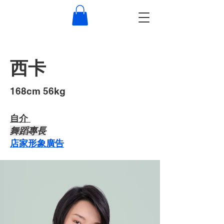
西卡
​168cm 56kg
自介 ​
​舞蹈專長
店家形象廣告