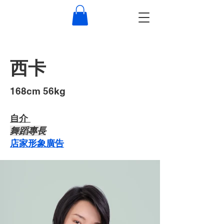
西卡
​168cm 56kg
自介 ​
​舞蹈專長
店家形象廣告