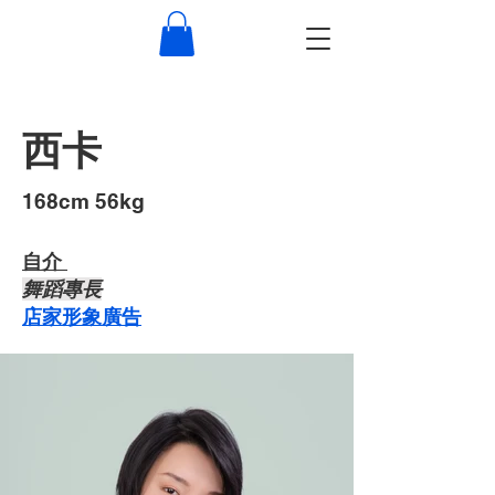
西卡
​168cm 56kg
自介 ​
​舞蹈專長
店家形象廣告