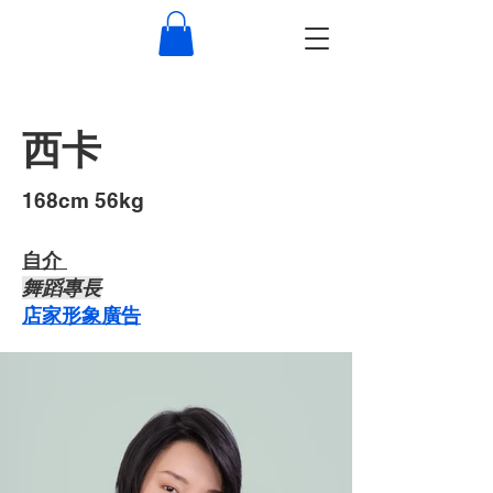
西卡
​168cm 56kg
自介 ​
​舞蹈專長
店家形象廣告