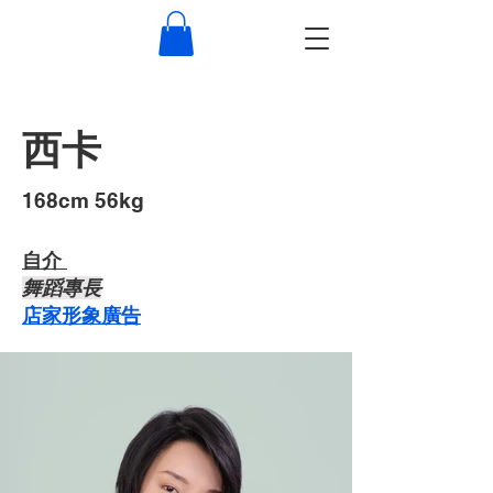
西卡
​168cm 56kg
自介 ​
​舞蹈專長
店家形象廣告