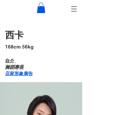
西卡
​168cm 56kg
自介 ​
​舞蹈專長
店家形象廣告