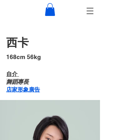
西卡
​168cm 56kg
自介 ​
​舞蹈專長
店家形象廣告