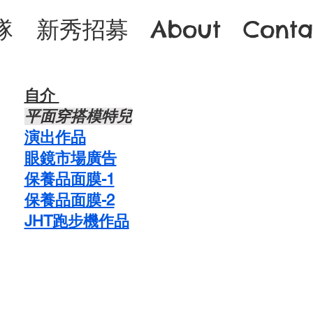
隊
新秀招募
About
Conta
自介 ​
​平面穿搭模特兒
​​演出作品
眼鏡市場廣告
保養品面膜-1
保養品面膜-2
JHT跑步機作品