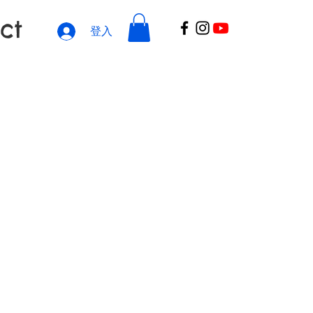
ct
登入