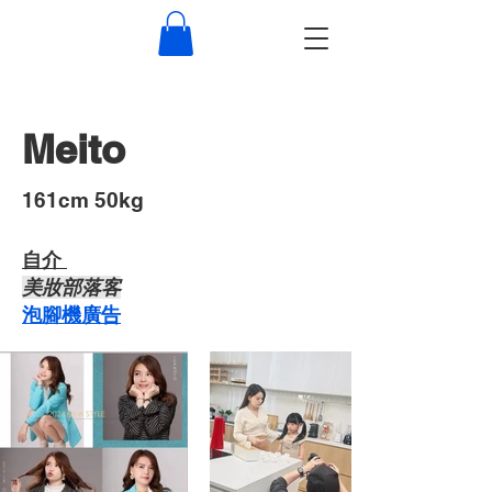
Meito
​161cm 50kg
自介 ​
​美妝部落客
​泡腳機廣告